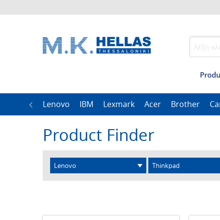
Produ
ble
CAB
Lenovo
IBM
Lexmark
Acer
Brother
Ca
Product Finder