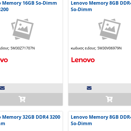
o Memory 16GB So-Dimm
Lenovo Memory 8GB DDR4
3200
So-Dimm
ειδους: 5M30Z71707N
κωδικος ειδους: 5M30V06979N
o Memory 32GB DDR4 3200
Lenovo Memory 8GB DDR4
mm
So-Dimm