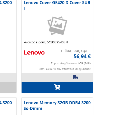
 3200
Lenovo Cover GE420 D Cover SUB
T
κωδικος ειδους: 5CB0S95403N
η δικη σας τιμη :
56,94 €
Συμπεριλαμβάνεται ο ΦΠΑ (24%)
(net. 45,92 €)
συν αποστολή και χειρισμός
 3200
Lenovo Memory 32GB DDR4 3200
So-Dimm