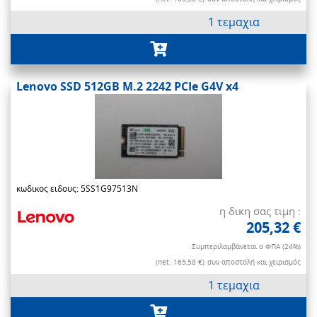
1 τεμαχια
Lenovo SSD 512GB M.2 2242 PCIe G4V x4
κωδικος ειδους: 5SS1G97513N
η δικη σας τιμη :
205,32 €
Συμπεριλαμβάνεται ο ΦΠΑ (24%)
(net. 165,58 €)
συν αποστολή και χειρισμός
1 τεμαχια