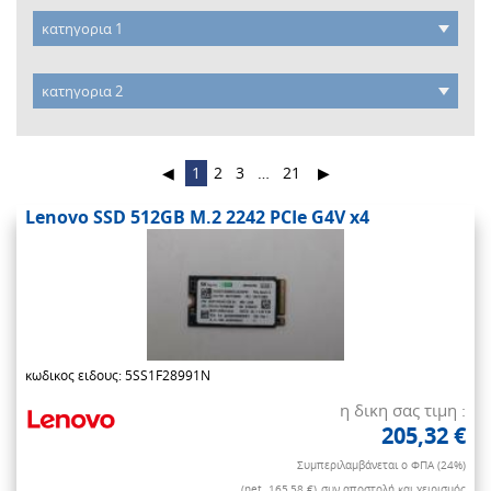
◀
1
2
3
…
21
▶
Lenovo SSD 512GB M.2 2242 PCIe G4V x4
κωδικος ειδους: 5SS1F28991N
η δικη σας τιμη :
205,32 €
Συμπεριλαμβάνεται ο ΦΠΑ (24%)
(net. 165,58 €)
συν αποστολή και χειρισμός