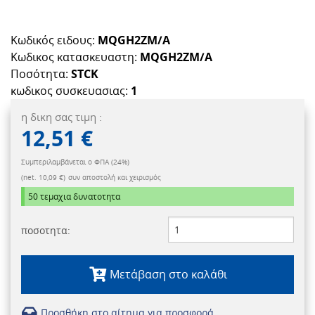
Κωδικός ειδους:
MQGH2ZM/A
Κωδικος κατασκευαστη:
MQGH2ZM/A
Ποσότητα:
STCK
κωδικος συσκευασιας:
1
η δικη σας τιμη :
12,51 €
Συμπεριλαμβάνεται ο ΦΠΑ (24%)
(net. 10,09 €)
συν αποστολή και χειρισμός
50 τεμαχια
δυνατοτητα
ποσοτητα:
Μετάβαση στο καλάθι
Προσθήκη στο αίτημα για προσφορά