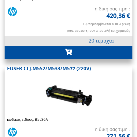
η δικη σας τιμη :
420,36 €
Συμπεριλαμβάνεται ο ΦΠΑ (24%)
(net. 339,00 €)
συν αποστολή και χειρισμός
20 τεμαχια
FUSER CLJ-M552/M533/M577 (220V)
κωδικος ειδους: B5L36A
η δικη σας τιμη :
271,56 €