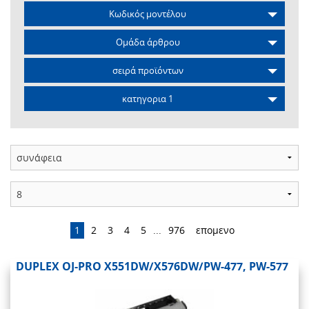
Κωδικός μοντέλου
Ομάδα άρθρου
σειρά προϊόντων
κατηγορια 1
1
2
3
4
5
...
976
επομενο
DUPLEX OJ-PRO X551DW/X576DW/PW-477, PW-577