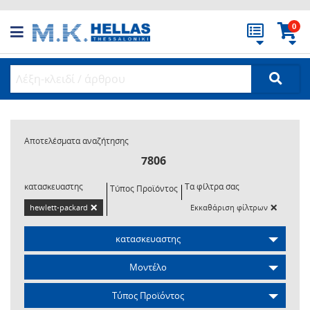
0
Αποτελέσματα αναζήτησης
7806
κατασκευαστης
Τα φίλτρα σας
Τύπος Προϊόντος
×
×
hewlett-packard
Εκκαθάριση φίλτρων
κατασκευαστης
Μοντέλο
Τύπος Προϊόντος