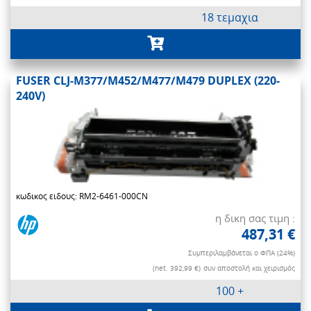
18 τεμαχια
FUSER CLJ-M377/M452/M477/M479 DUPLEX (220-
240V)
κωδικος ειδους: RM2-6461-000CN
η δικη σας τιμη :
487,31 €
Συμπεριλαμβάνεται ο ΦΠΑ (24%)
(net. 392,99 €)
συν αποστολή και χειρισμός
100 +