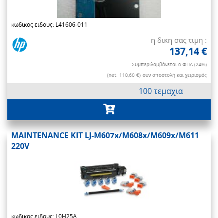
κωδικος ειδους: L41606-011
η δικη σας τιμη :
137,14 €
Συμπεριλαμβάνεται ο ΦΠΑ (24%)
(net. 110,60 €)
συν αποστολή και χειρισμός
100 τεμαχια
MAINTENANCE KIT LJ-M607x/M608x/M609x/M611
220V
κωδικος ειδους: L0H25A