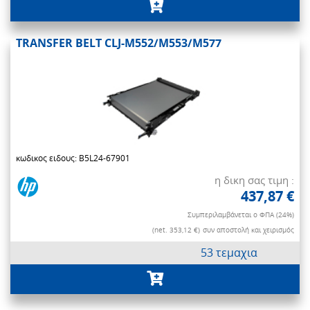
TRANSFER BELT CLJ-M552/M553/M577
κωδικος ειδους: B5L24-67901
η δικη σας τιμη :
437,87 €
Συμπεριλαμβάνεται ο ΦΠΑ (24%)
(net. 353,12 €)
συν αποστολή και χειρισμός
53 τεμαχια