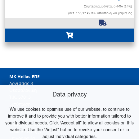
Συμπεριλαμβάνεται ο ΦΠΑ (24%)
(net. 155,37 €)
συν αποστολή και χειρισμός
MK Hellas ΕΠΕ
Αρνισσας 3
Θεσσαλονίκη
Data privacy
T.K. 57013
Εκτύπωση
We use cookies to optimise use of our website, to continue to
Όροι & προϋποθέσει
improve it and to provide you with better information tailored to
Απόρρητο δεδομένων
your individual needs. Click “Accept all” to allow all cookies on this
Πολιτική ακύρωσης
website. Use the “Adjust” button to revoke your consent or to
Cookie Settings
adjust individual categories.
Επικοινωνία