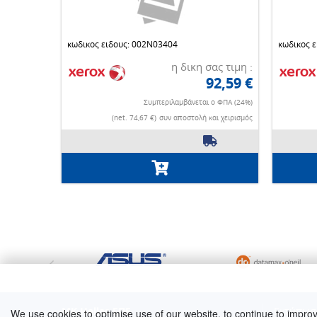
κωδικος ειδους: 002N03404
κωδικος 
η δικη σας τιμη :
92,59 €
Συμπεριλαμβάνεται ο ΦΠΑ (24%)
(net. 74,67 €)
συν αποστολή και χειρισμός
MK Hellas ΕΠΕ
Εκτύπωσ
We use cookies to optimise use of our website, to continue to improve 