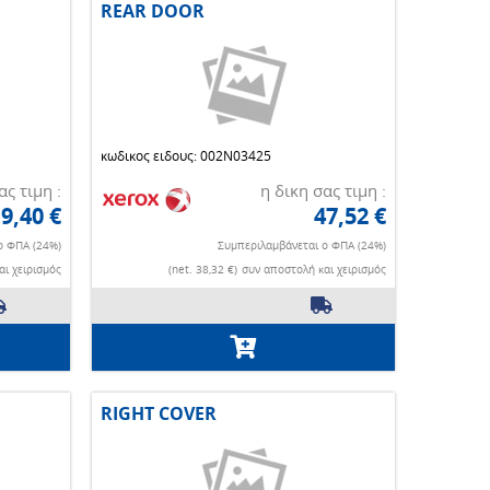
REAR DOOR
κωδικος ειδους: 002N03425
ας τιμη :
η δικη σας τιμη :
9,40 €
47,52 €
ο ΦΠΑ (24%)
Συμπεριλαμβάνεται ο ΦΠΑ (24%)
ι χειρισμός
(net. 38,32 €)
συν αποστολή και χειρισμός
RIGHT COVER