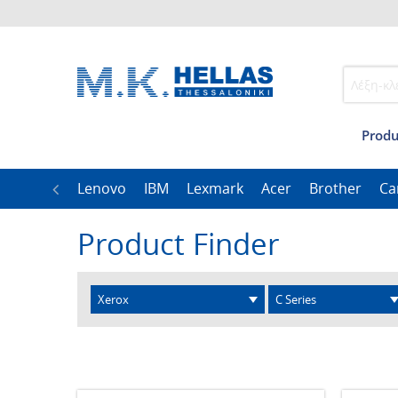
Produ
ble
CAB
Lenovo
IBM
Lexmark
Acer
Brother
Ca
Product Finder