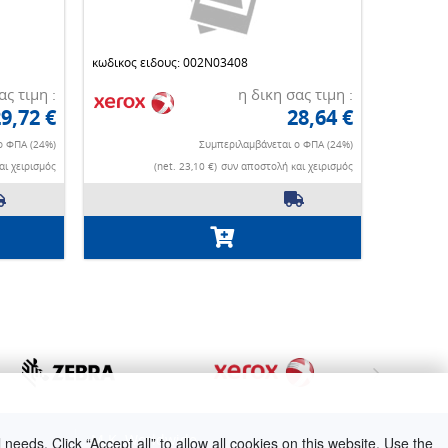
κωδικος ειδους: 002N03408
ας τιμη :
η δικη σας τιμη :
9,72 €
28,64 €
ο ΦΠΑ (24%)
Συμπεριλαμβάνεται ο ΦΠΑ (24%)
ι χειρισμός
(net. 23,10 €)
συν αποστολή και χειρισμός
M.K. Worldwide
needs. Click “Accept all” to allow all cookies on this website. Use the