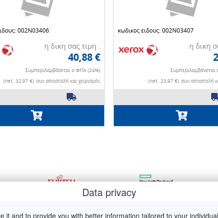
ειδους: 002N03406
κωδικος ειδους: 002N03407
η δικη σας τιμη :
η δικη σ
40,88 €
2
Συμπεριλαμβάνεται ο ΦΠΑ (24%)
Συμπεριλαμβάνεται 
(net. 32,97 €)
συν αποστολή και χειρισμός
(net. 23,97 €)
συν αποστολή κα
Data privacy
η
Επικοινωνία
it and to provide you with better information tailored to your individual 