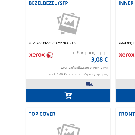
BEZELBEZEL (SFP
INNER
κωδικος ειδους: 056N00218
κωδικος 
η δικη σας τιμη :
3,08 €
Συμπεριλαμβάνεται ο ΦΠΑ (24%)
(net. 2,48 €)
συν αποστολή και χειρισμός
TOP COVER
FRONT