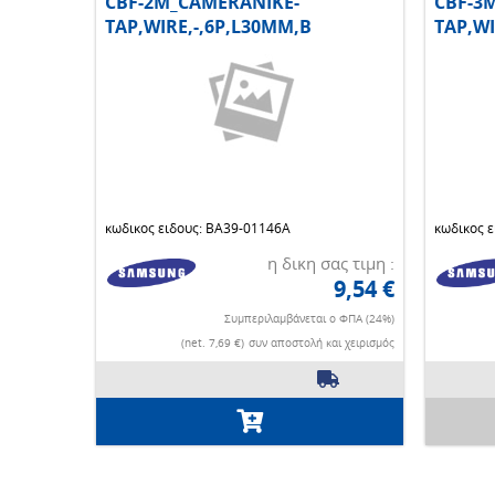
CBF-2M_CAMERANIKE-
CBF-3
TAP,WIRE,-,6P,L30MM,B
TAP,WI
κωδικος ειδους: BA39-01146A
κωδικος 
η δικη σας τιμη :
9,54 €
Συμπεριλαμβάνεται ο ΦΠΑ (24%)
(net. 7,69 €)
συν αποστολή και χειρισμός