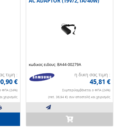
AC ADAPTOR (19V/2,1A/40W)
κωδικος ειδους: BA44-00279A
ας τιμη :
η δικη σας τιμη :
0,90 €
45,81 €
ο ΦΠΑ (24%)
Συμπεριλαμβάνεται ο ΦΠΑ (24%)
ι χειρισμός
(net. 36,94 €)
συν αποστολή και χειρισμός