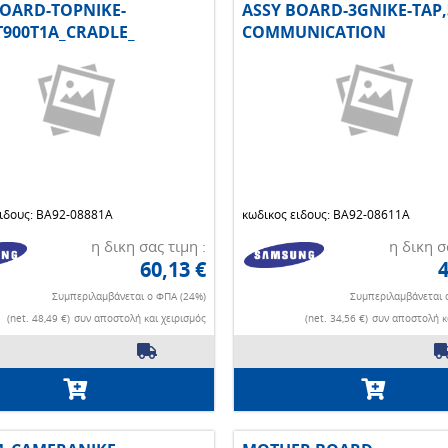
BOARD-TOPNIKE-
ASSY BOARD-3GNIKE-TAP
T900T1A_CRADLE_
COMMUNICATION
ειδους: BA92-08881A
κωδικος ειδους: BA92-08611A
η δικη σας τιμη :
η δικη σ
60,13 €
4
Συμπεριλαμβάνεται ο ΦΠΑ (24%)
Συμπεριλαμβάνεται 
(net. 48,49 €)
συν αποστολή και χειρισμός
(net. 34,56 €)
συν αποστολή κα