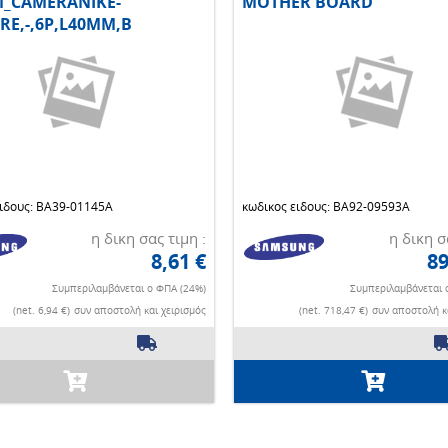
M_CAMERANIKE-
MOTHER BOARD
RE,-,6P,L40MM,B
ειδους: BA39-01145A
κωδικος ειδους: BA92-09593A
η δικη σας τιμη :
η δικη σ
8,61 €
89
Συμπεριλαμβάνεται ο ΦΠΑ (24%)
Συμπεριλαμβάνεται 
(net. 6,94 €)
συν αποστολή και χειρισμός
(net. 718,47 €)
συν αποστολή κα