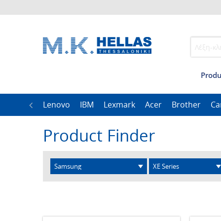
Produ
ble
CAB
Lenovo
IBM
Lexmark
Acer
Brother
Ca
Product Finder