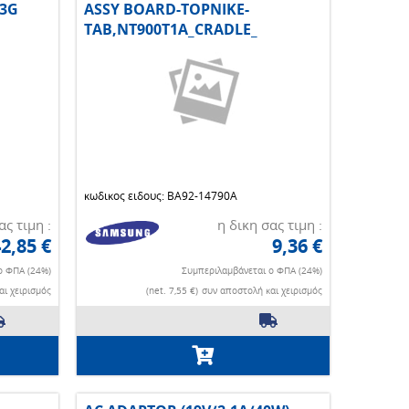
,3G
ASSY BOARD-TOPNIKE-
TAB,NT900T1A_CRADLE_
κωδικος ειδους: BA92-14790A
ας τιμη :
η δικη σας τιμη :
2,85 €
9,36 €
ο ΦΠΑ (24%)
Συμπεριλαμβάνεται ο ΦΠΑ (24%)
ι χειρισμός
(net. 7,55 €)
συν αποστολή και χειρισμός