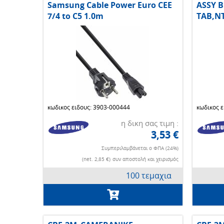
Samsung Cable Power Euro CEE
ASSY 
7/4 to C5 1.0m
TAB,N
κωδικος ειδους: 3903-000444
κωδικος 
η δικη σας τιμη :
3,53 €
Συμπεριλαμβάνεται ο ΦΠΑ (24%)
(net. 2,85 €)
συν αποστολή και χειρισμός
100 τεμαχια