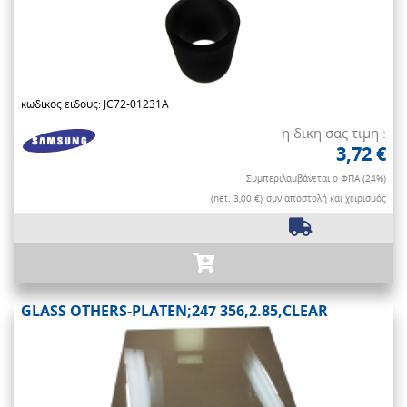
κωδικος ειδους: JC72-01231A
η δικη σας τιμη :
3,72 €
Συμπεριλαμβάνεται ο ΦΠΑ (24%)
(net. 3,00 €)
συν αποστολή και χειρισμός
GLASS OTHERS-PLATEN;247 356,2.85,CLEAR