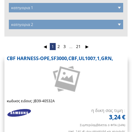
◀
1
2
3
…
21
▶
CBF HARNESS-OPE,SF3000,CBF,UL1007,1,GRN,
κωδικος ειδους: JB39-40532A
η δικη σας τιμη :
3,24 €
Συμπεριλαμβάνεται ο ΦΠΑ (24%)
(net. 2,61 €)
συν αποστολή και χειρισμός