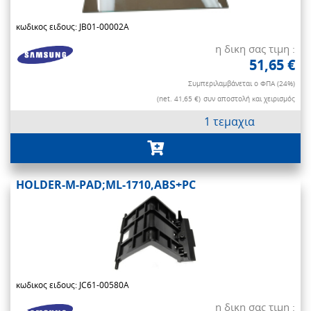
κωδικος ειδους: JB01-00002A
η δικη σας τιμη :
51,65 €
Συμπεριλαμβάνεται ο ΦΠΑ (24%)
(net. 41,65 €)
συν αποστολή και χειρισμός
1 τεμαχια
HOLDER-M-PAD;ML-1710,ABS+PC
κωδικος ειδους: JC61-00580A
η δικη σας τιμη :