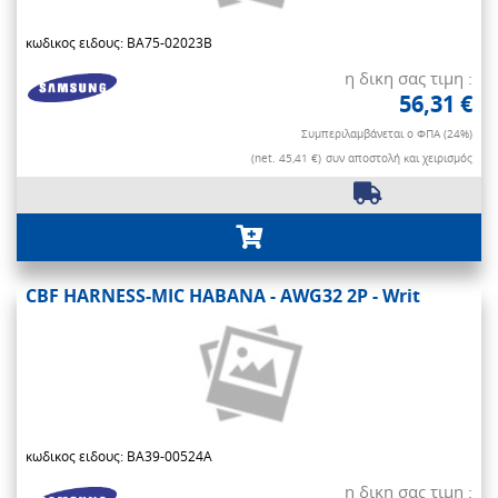
κωδικος ειδους: BA75-02023B
η δικη σας τιμη :
56,31 €
Συμπεριλαμβάνεται ο ΦΠΑ (24%)
(net. 45,41 €)
συν αποστολή και χειρισμός
CBF HARNESS-MIC HABANA - AWG32 2P - Writ
κωδικος ειδους: BA39-00524A
η δικη σας τιμη :