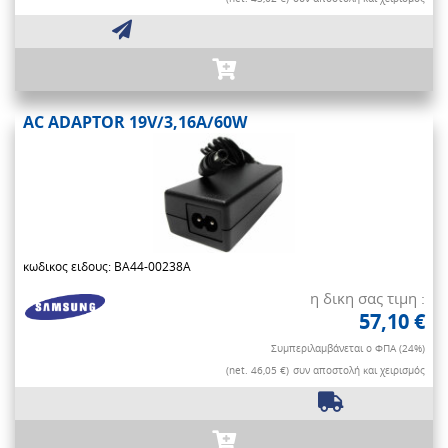
AC ADAPTOR 19V/3,16A/60W
κωδικος ειδους: BA44-00238A
η δικη σας τιμη :
57,10 €
Συμπεριλαμβάνεται ο ΦΠΑ (24%)
(net. 46,05 €)
συν αποστολή και χειρισμός