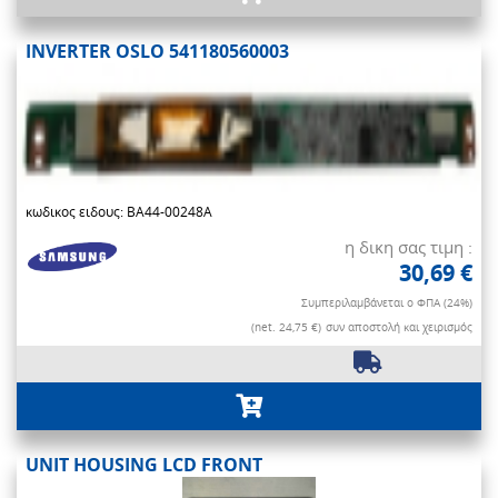
INVERTER OSLO 541180560003
κωδικος ειδους: BA44-00248A
η δικη σας τιμη :
30,69 €
Συμπεριλαμβάνεται ο ΦΠΑ (24%)
(net. 24,75 €)
συν αποστολή και χειρισμός
UNIT HOUSING LCD FRONT