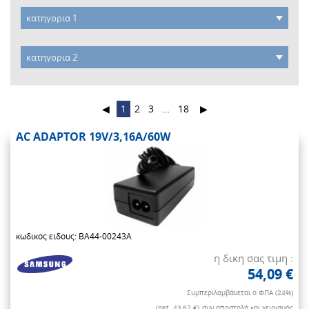
◀
1
2
3
…
18
▶
AC ADAPTOR 19V/3,16A/60W
κωδικος ειδους: BA44-00243A
η δικη σας τιμη :
54,09 €
Συμπεριλαμβάνεται ο ΦΠΑ (24%)
(net. 43,62 €)
συν αποστολή και χειρισμός