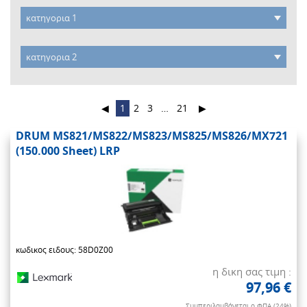
◀
1
2
3
…
21
▶
DRUM MS821/MS822/MS823/MS825/MS826/MX721
(150.000 Sheet) LRP
κωδικος ειδους: 58D0Z00
η δικη σας τιμη :
97,96 €
Συμπεριλαμβάνεται ο ΦΠΑ (24%)