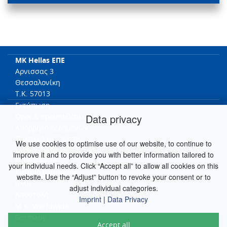
MK Hellas ΕΠΕ
Αρνισσας 3
Θεσσαλονίκη
T.K. 57013
Εκτύπωση
Data privacy
Όροι & προϋποθέσει
Απόρρητο δεδομένων
Πολιτική ακύρωσης
We use cookies to optimise use of our website, to continue to
Cookie Settings
improve it and to provide you with better information tailored to
Επικοινωνία
your individual needs. Click “Accept all” to allow all cookies on this
Έντυπο ακύρωσης
website. Use the “Adjust” button to revoke your consent or to
RMA
adjust individual categories.
Αποστολή
Imprint
|
Data Privacy
M.K. Worldwide
Germany
Accept all