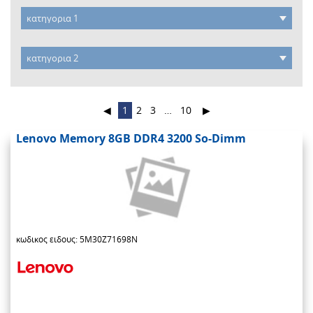
◀
1
2
3
…
10
▶
Lenovo Memory 8GB DDR4 3200 So-Dimm
κωδικος ειδους: 5M30Z71698N