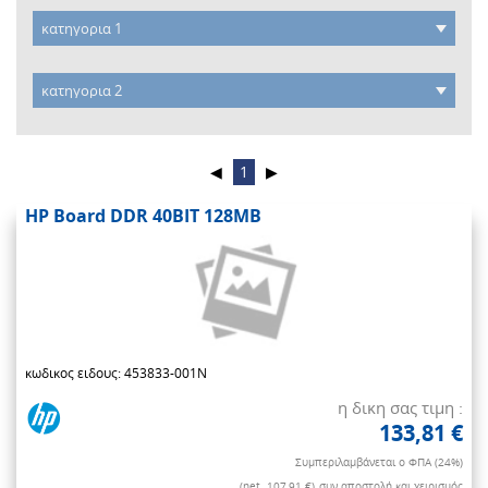
◀
1
▶
HP Board DDR 40BIT 128MB
κωδικος ειδους: 453833-001N
η δικη σας τιμη :
133,81 €
Συμπεριλαμβάνεται ο ΦΠΑ (24%)
(net. 107,91 €)
συν αποστολή και χειρισμός