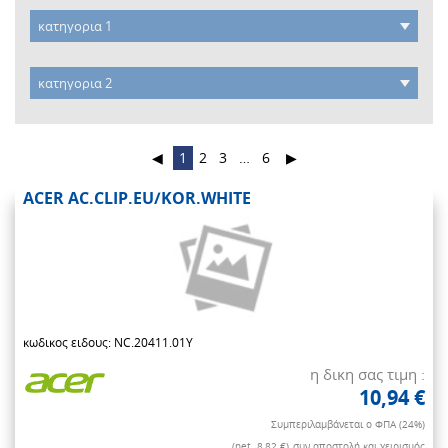
◀
1
2
3
…
6
▶
ACER AC.CLIP.EU/KOR.WHITE
κωδικος ειδους: NC.20411.01Y
η δικη σας τιμη :
10,94 €
Συμπεριλαμβάνεται ο ΦΠΑ (24%)
(net. 8,82 €)
συν αποστολή και χειρισμός